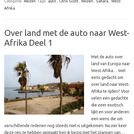
Categorie:
Reizen
Tags:
auto
,
Chris Scott
,
Reizen
,
Sahara
,
West-
Afrika
Over land met de auto naar West-
Afrika Deel 1
Met de auto over
land van Europa naar
West-Afrika… Wel
eens gedacht om
over land naar West-
Afrika te rijden? Voor
velen een gedachte
die zeer exotisch
lijkt en voor anderen
een wens die om
verschillende redenen nog steeds niet is uitgekomen. Na vier keer
deze reis te hebben gemaakt ben ik bezig met het plannen van…