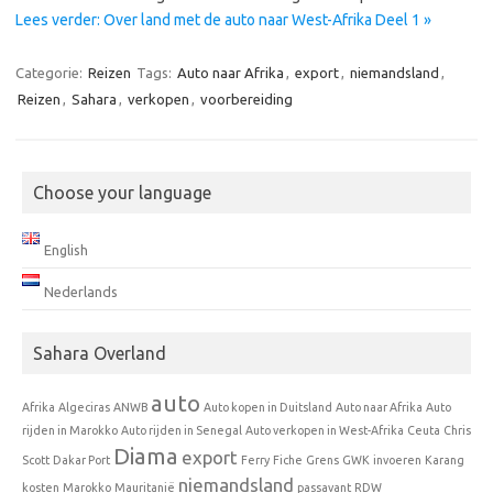
Lees verder: Over land met de auto naar West-Afrika Deel 1 »
Categorie:
Reizen
Tags:
Auto naar Afrika
,
export
,
niemandsland
,
Reizen
,
Sahara
,
verkopen
,
voorbereiding
Choose your language
English
Nederlands
Sahara Overland
auto
Afrika
Algeciras
ANWB
Auto kopen in Duitsland
Auto naar Afrika
Auto
rijden in Marokko
Auto rijden in Senegal
Auto verkopen in West-Afrika
Ceuta
Chris
Diama
export
Scott
Dakar Port
Ferry
Fiche
Grens
GWK
invoeren
Karang
niemandsland
kosten
Marokko
Mauritanië
passavant
RDW