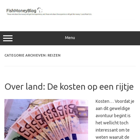
Ga
naar
de
inhoud
Menu
CATEGORIE ARCHIEVEN:
REIZEN
Over land: De kosten op een rijtje
Kosten… Voordat je
aan dit geweldige
avontuur begint is
het wellicht toch
interessant om te
weten waaruit de