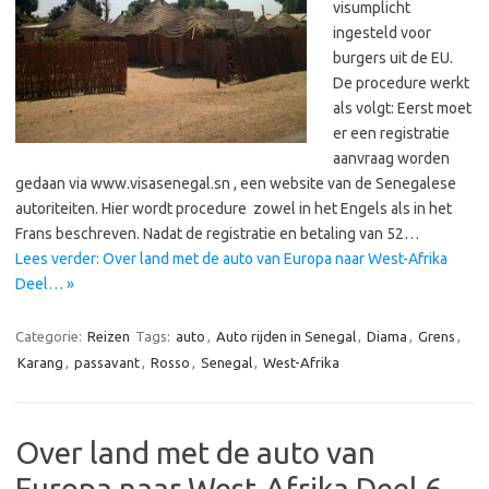
visumplicht
ingesteld voor
burgers uit de EU.
De procedure werkt
als volgt: Eerst moet
er een registratie
aanvraag worden
gedaan via www.visasenegal.sn , een website van de Senegalese
autoriteiten. Hier wordt procedure zowel in het Engels als in het
Frans beschreven. Nadat de registratie en betaling van 52…
Lees verder: Over land met de auto van Europa naar West-Afrika
Deel… »
Categorie:
Reizen
Tags:
auto
,
Auto rijden in Senegal
,
Diama
,
Grens
,
Karang
,
passavant
,
Rosso
,
Senegal
,
West-Afrika
Over land met de auto van
Europa naar West-Afrika Deel 6