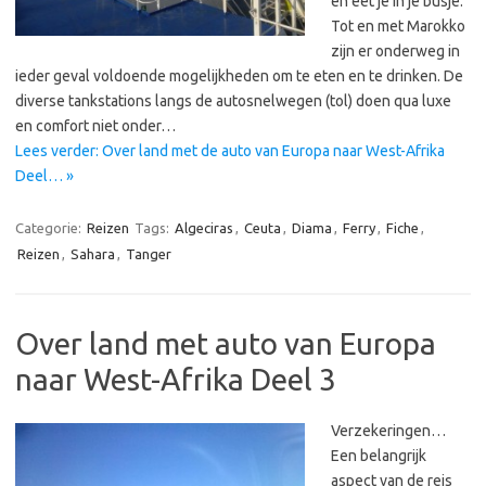
en eet je in je busje.
Tot en met Marokko
zijn er onderweg in
ieder geval voldoende mogelijkheden om te eten en te drinken. De
diverse tankstations langs de autosnelwegen (tol) doen qua luxe
en comfort niet onder…
Lees verder: Over land met de auto van Europa naar West-Afrika
Deel… »
Categorie:
Reizen
Tags:
Algeciras
,
Ceuta
,
Diama
,
Ferry
,
Fiche
,
Reizen
,
Sahara
,
Tanger
Over land met auto van Europa
naar West-Afrika Deel 3
Verzekeringen…
Een belangrijk
aspect van de reis