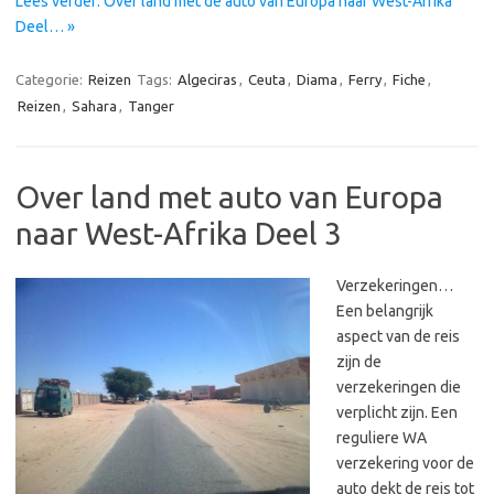
Lees verder: Over land met de auto van Europa naar West-Afrika
Deel… »
Categorie:
Reizen
Tags:
Algeciras
,
Ceuta
,
Diama
,
Ferry
,
Fiche
,
Reizen
,
Sahara
,
Tanger
Over land met auto van Europa
naar West-Afrika Deel 3
Verzekeringen…
Een belangrijk
aspect van de reis
zijn de
verzekeringen die
verplicht zijn. Een
reguliere WA
verzekering voor de
auto dekt de reis tot