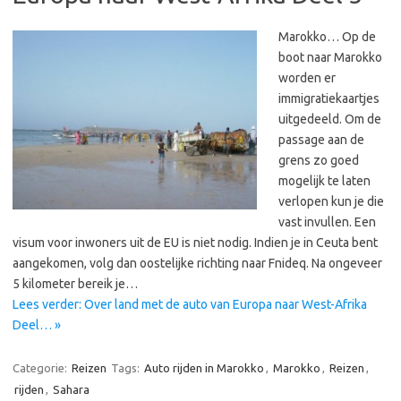
Marokko… Op de
boot naar Marokko
worden er
immigratiekaartjes
uitgedeeld. Om de
passage aan de
grens zo goed
mogelijk te laten
verlopen kun je die
vast invullen. Een
visum voor inwoners uit de EU is niet nodig. Indien je in Ceuta bent
aangekomen, volg dan oostelijke richting naar Fnideq. Na ongeveer
5 kilometer bereik je…
Lees verder: Over land met de auto van Europa naar West-Afrika
Deel… »
Categorie:
Reizen
Tags:
Auto rijden in Marokko
,
Marokko
,
Reizen
,
rijden
,
Sahara