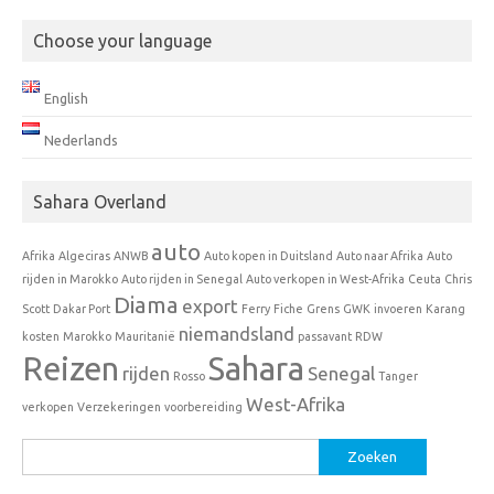
Choose your language
English
Nederlands
Sahara Overland
auto
Afrika
Algeciras
ANWB
Auto kopen in Duitsland
Auto naar Afrika
Auto
rijden in Marokko
Auto rijden in Senegal
Auto verkopen in West-Afrika
Ceuta
Chris
Diama
export
Scott
Dakar Port
Ferry
Fiche
Grens
GWK
invoeren
Karang
niemandsland
kosten
Marokko
Mauritanië
passavant
RDW
Reizen
Sahara
rijden
Senegal
Rosso
Tanger
West-Afrika
verkopen
Verzekeringen
voorbereiding
Zoeken
naar: