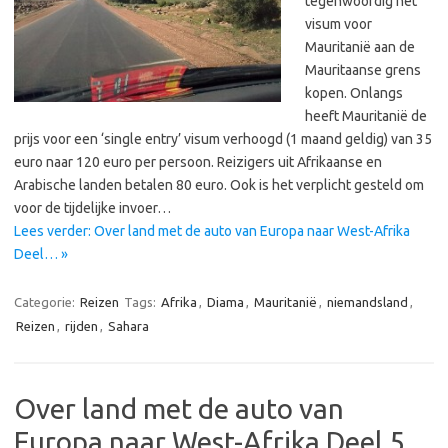
tegenwoordig het
visum voor
Mauritanië aan de
Mauritaanse grens
kopen. Onlangs
heeft Mauritanië de
prijs voor een ‘single entry’ visum verhoogd (1 maand geldig) van 35
euro naar 120 euro per persoon. Reizigers uit Afrikaanse en
Arabische landen betalen 80 euro. Ook is het verplicht gesteld om
voor de tijdelijke invoer…
Lees verder: Over land met de auto van Europa naar West-Afrika
Deel… »
Categorie:
Reizen
Tags:
Afrika
,
Diama
,
Mauritanië
,
niemandsland
,
Reizen
,
rijden
,
Sahara
Over land met de auto van
Europa naar West-Afrika Deel 5