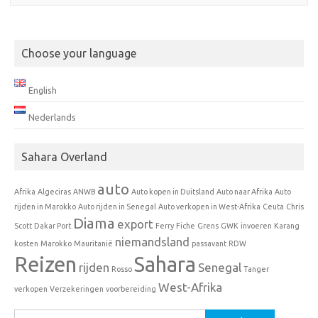
Choose your language
English
Nederlands
Sahara Overland
auto
Afrika
Algeciras
ANWB
Auto kopen in Duitsland
Auto naar Afrika
Auto
rijden in Marokko
Auto rijden in Senegal
Auto verkopen in West-Afrika
Ceuta
Chris
Diama
export
Scott
Dakar Port
Ferry
Fiche
Grens
GWK
invoeren
Karang
niemandsland
kosten
Marokko
Mauritanië
passavant
RDW
Reizen
Sahara
rijden
Senegal
Rosso
Tanger
West-Afrika
verkopen
Verzekeringen
voorbereiding
Zoeken