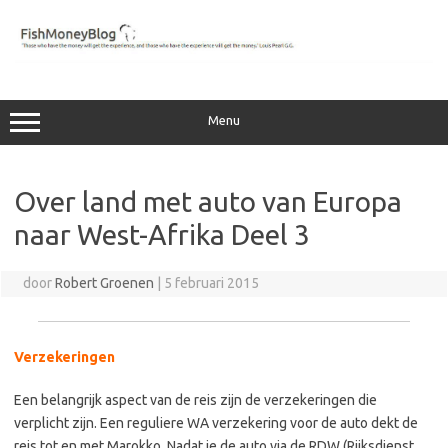
Ga
naar
de
inhoud
Menu
Over land met auto van Europa
naar West-Afrika Deel 3
door
Robert Groenen
|
5 februari 2015
Verzekeringen
…
Een belangrijk aspect van de reis zijn de verzekeringen die
verplicht zijn. Een reguliere WA verzekering voor de auto dekt de
reis tot en met Marokko. Nadat je de auto via de RDW (Rijksdienst