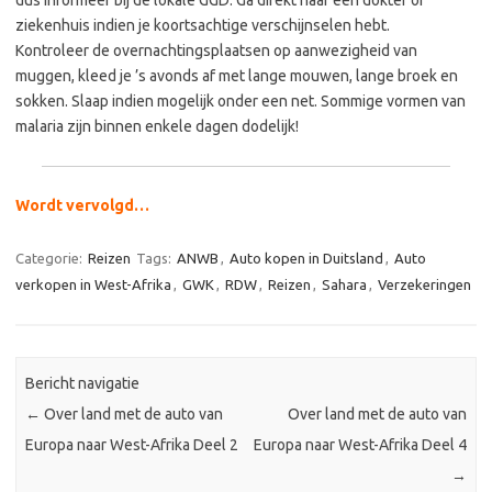
dus informeer bij de lokale GGD. Ga direkt naar een dokter of
ziekenhuis indien je koortsachtige verschijnselen hebt.
Kontroleer de overnachtingsplaatsen op aanwezigheid van
muggen, kleed je ’s avonds af met lange mouwen, lange broek en
sokken. Slaap indien mogelijk onder een net. Sommige vormen van
malaria zijn binnen enkele dagen dodelijk!
Wordt vervolgd…
Categorie:
Reizen
Tags:
ANWB
,
Auto kopen in Duitsland
,
Auto
verkopen in West-Afrika
,
GWK
,
RDW
,
Reizen
,
Sahara
,
Verzekeringen
Bericht navigatie
←
Over land met de auto van
Over land met de auto van
Europa naar West-Afrika Deel 2
Europa naar West-Afrika Deel 4
→