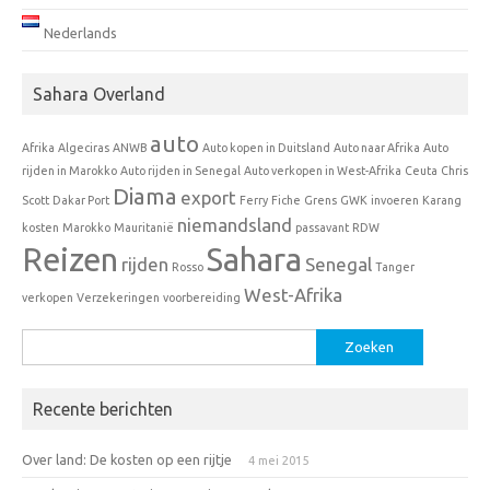
Nederlands
Sahara Overland
auto
Afrika
Algeciras
ANWB
Auto kopen in Duitsland
Auto naar Afrika
Auto
rijden in Marokko
Auto rijden in Senegal
Auto verkopen in West-Afrika
Ceuta
Chris
Diama
export
Scott
Dakar Port
Ferry
Fiche
Grens
GWK
invoeren
Karang
niemandsland
kosten
Marokko
Mauritanië
passavant
RDW
Reizen
Sahara
rijden
Senegal
Rosso
Tanger
West-Afrika
verkopen
Verzekeringen
voorbereiding
Zoeken
naar:
Recente berichten
Over land: De kosten op een rijtje
4 mei 2015